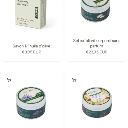
Sel exfoliant corporel sans
Savon à l’huile d’olive
parfum
Prix de vente
Prix de vente
€8,95 EUR
€23,95 EUR
Ajouter au panier
Ajouter au panier