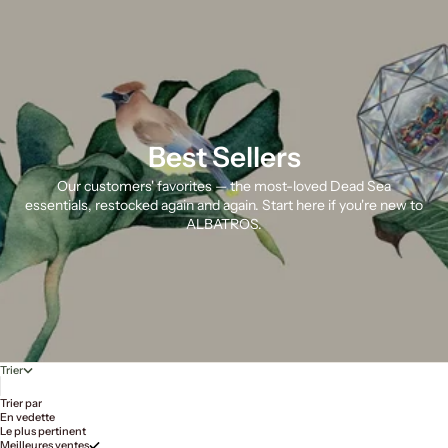
Best Sellers
Our customers' favorites — the most-loved Dead Sea
essentials, restocked again and again. Start here if you're new to
ALBATROS.
Trier
Trier par
En vedette
Le plus pertinent
Meilleures ventes