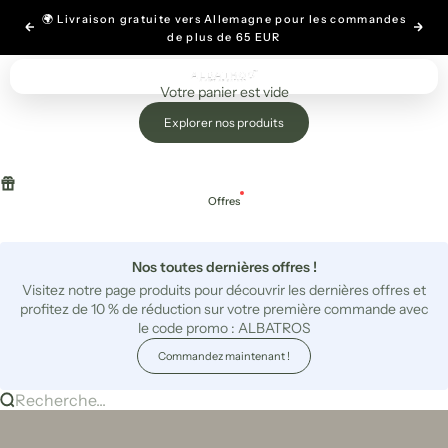
Panier
Passer au contenu
🌍 Livraison gratuite vers Allemagne pour les commandes
Précédent
Suiv
de plus de
65 EUR
Panier
ALBATROS
Recherche
Pani
Menu
Votre panier est vide
Explorer nos produits
Offres
Nos toutes dernières offres !
Visitez notre page produits pour découvrir les dernières offres et
profitez de 10 % de réduction sur votre première commande avec
le code promo : ALBATROS
Commandez maintenant !
Recherche...