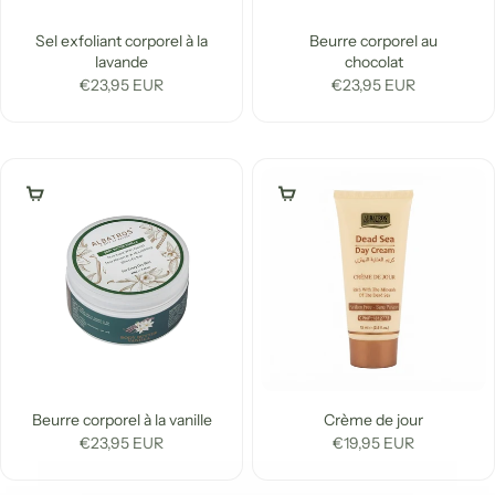
Sel exfoliant corporel à la
Beurre corporel au
lavande
chocolat
Prix de vente
Prix de vente
€23,95 EUR
€23,95 EUR
Ajouter au panier
Ajouter au panier
Beurre corporel à la vanille
Crème de jour
Prix de vente
Prix de vente
€23,95 EUR
€19,95 EUR