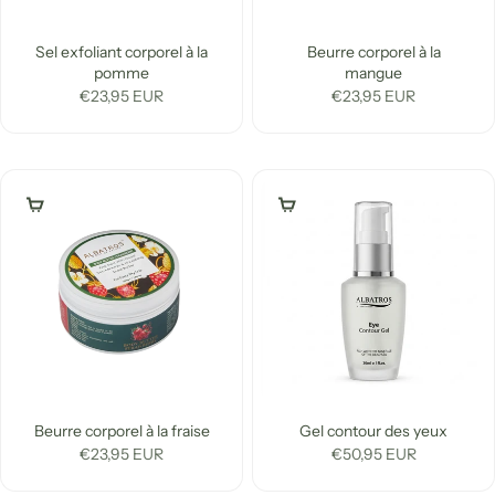
Sel exfoliant corporel à la
Beurre corporel à la
pomme
mangue
Prix de vente
Prix de vente
€23,95 EUR
€23,95 EUR
Ajouter au panier
Ajouter au panier
Beurre corporel à la fraise
Gel contour des yeux
Prix de vente
Prix de vente
€23,95 EUR
€50,95 EUR