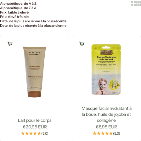
Show
Sh
Alphabétique, de A à Z
Alphabétique, de Z à A
Prix: faible à élevé
Prix: élevé à faible
Date, de la plus ancienne à la plus récente
Date, de la plus récente à la plus ancienne
Ajouter au panier
Ajouter au panier
Masque facial hydratant à
la boue, huile de jojoba et
Lait pour le corps
collagène
Prix de vente
Prix de vente
€20,95 EUR
€8,95 EUR
(5.0)
(5.0)