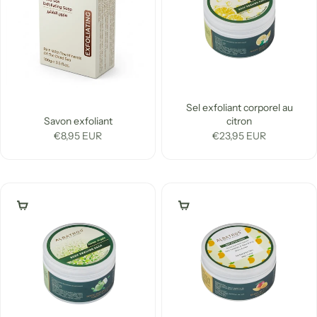
Sel exfoliant corporel au
Savon exfoliant
citron
Prix de vente
Prix de vente
€8,95 EUR
€23,95 EUR
Ajouter au panier
Ajouter au panier