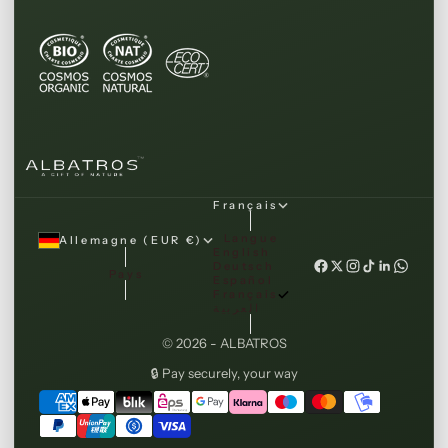
Français
Langue
Allemagne (EUR €)
English
Deutsch
Pays
Español
Français
العربية
© 2026 - ALBATROS
🔒 Pay securely, your way